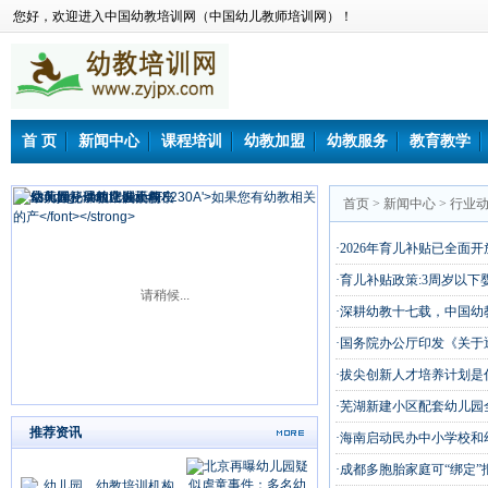
您好，欢迎进入中国幼教培训网（中国幼儿教师培训网）！
首 页
新闻中心
课程培训
幼教加盟
幼教服务
教育教学
首页
>
新闻中心
>
行业
·2026年育儿补贴已全面
·育儿补贴政策:3周岁以下
请稍候...
·深耕幼教十七载，中国
·国务院办公厅印发《关
·拔尖创新人才培养计划是
·芜湖新建小区配套幼儿园
推荐资讯
·海南启动民办中小学校和
·成都多胞胎家庭可“绑定