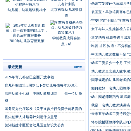
·亳州市复核评估蒙城县学
北京再曝幼儿园疑似
幼儿园，幼教培训机构小
·袁国宝：早教培训寒冬已
虐
·宁夏印发“十四五”学前
·女子与妹夫生娃被检方公
·逐梦幼教 砥砺奋进再出发
学前教育成两会热
2019年幼儿教育新政策
点，幼
·吃苦 才艺 沟通：不分科
·中国幼儿教师数量不足 “
·幼师工资多少一个月 工
最近更新
·幼儿教师真实感人故事,
2026年育儿补贴已全面开放申领
·国家规定的幼儿园老师的
育儿补贴政策:3周岁以下婴幼儿每孩每年3600元
·如何做好一名幼儿园教师
深耕幼教十七载，中国幼教培训网——每一位幼师
·幼儿园老师舞蹈秀 教师舞
成
·我是一名幼儿教师演讲稿
国务院办公厅印发《关于逐步推行免费学前教育的
·未来五年幼师工资待遇怎
拔尖创新人才培养计划是什么意思
·塔职院援疆教师率队赴托
芜湖新建小区配套幼儿园全部设为公办
·2021幼儿园教师编制取