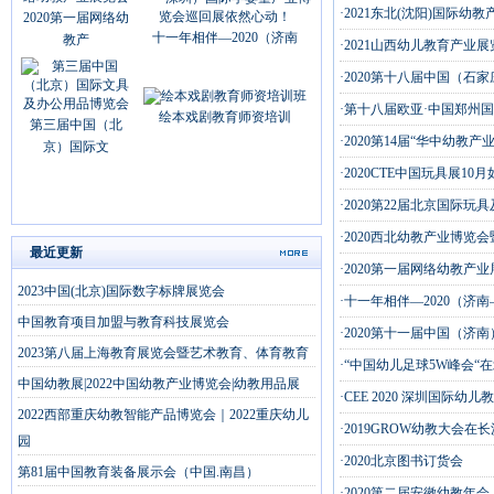
·2021东北(沈阳)国际
2020第一届网络幼
十一年相伴—2020（济南
教产
·2021山西幼儿教育产业
·2020第十八届中国（石
·第十八届欧亚·中国郑州
绘本戏剧教育师资培训
第三届中国（北
·2020第14届“华中幼
京）国际文
·2020CTE中国玩具展
·2020第22届北京国
·2020西北幼教产业博览
最近更新
·2020第一届网络幼教产
2023中国(北京)国际数字标牌展览会
·十一年相伴—2020（
中国教育项目加盟与教育科技展览会
·2020第十一届中国（济
2023第八届上海教育展览会暨艺术教育、体育教育
·“中国幼儿足球5W峰会“
中国幼教展|2022中国幼教产业博览会|幼教用品展
·CEE 2020 深圳国际幼
2022西部重庆幼教智能产品博览会｜2022重庆幼儿
·2019GROW幼教大会在
园
·2020北京图书订货会
第81届中国教育装备展示会（中国.南昌）
·2020第二届安徽幼教年