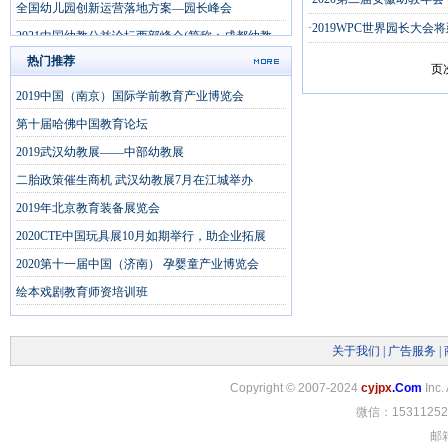
全国幼儿园创新运营落地方案—园长峰会
·2019WPC世界园长大会
2021中国幼教公益论坛西部峰会(简称：成都幼教
展)
热门推荐
页
2019中国（南京）国际学前教育产业博览会
第十届哈佛中国教育论坛
2019武汉幼教展——中部幼教展
二胎政策催生商机 武汉幼教展7月在江城举办
2019年北京教育装备展览会
2020CTE中国玩具展10月如期举行，助企业拓展
2020第十一届中国（济南） 孕婴童产业博览会
绘本戏剧教育师资培训班
关于我们
|
广告服务
|
Copyright
©
2007-2024
cyjpx
.Com
Inc.
微信：15311252
邮箱