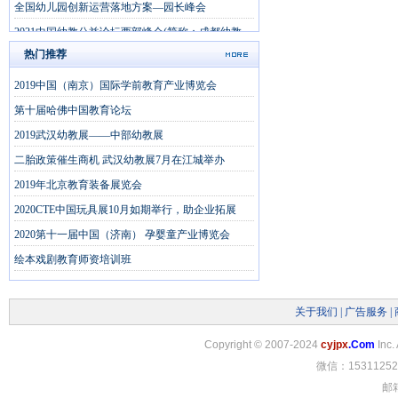
全国幼儿园创新运营落地方案—园长峰会
2021中国幼教公益论坛西部峰会(简称：成都幼教
展)
热门推荐
2019中国（南京）国际学前教育产业博览会
第十届哈佛中国教育论坛
2019武汉幼教展——中部幼教展
二胎政策催生商机 武汉幼教展7月在江城举办
2019年北京教育装备展览会
2020CTE中国玩具展10月如期举行，助企业拓展
2020第十一届中国（济南） 孕婴童产业博览会
绘本戏剧教育师资培训班
关于我们
|
广告服务
|
Copyright
©
2007-2024
cyjpx
.Com
Inc.
微信：15311252
邮箱