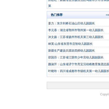
孙彩红：新疆维吾尔族自治区乌鲁木齐市伶俐
第
新疆维吾尔族自治区新疆市伶俐双语第六幼儿
热门推荐
新疆生产建设兵团农四师幼儿园园长
姜力：东方剑桥石油山庄幼儿园园长
郭胜:北大博雅幼儿园院长
李元香：湖北省鄂州市鄂州第一幼儿园园长
沐文扬：江苏省扬州市机关第三幼儿园园长
林英:山东省东营市启智幼儿园园长
新疆生产建设兵团农四师幼儿园园长
邵国芬：江苏省江阴市少年宫幼儿园副园长
颜淑芹：山东省济宁市亮宝贝幼稚教育集团总
叶晓玲：四川省成都市市级机关第一幼儿园园
Copyr