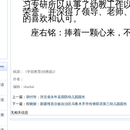
习专研所以从事了幼教工作
荣誉。并深得了领导、老师
的喜欢和认可。
座右铭：捧着一颗心来，
稿源：《学前教育(幼教版)》
作者：
双语
编辑：shaohai
上一篇：
胡付玲：河北省永年县国防幼儿园园长
双语
下一篇：
程晓丽：新疆维吾尔族自治区乌鲁木齐市伶俐双语第三幼儿园园长
无相关信息
语第