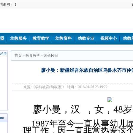
培训网）！
盟
幼教服务
教育教学
幼教资料
幼教专业
视频中心
幼教
首页
>
教育教学
>
园长风采
廖小曼：新疆维吾尔族自治区乌鲁木齐市伶
来源:《学前教育(幼教版)》 时间：2018-01-26 23:19:22
廖小曼，汉
，女，
48
岁
1987
年至今一直从事幼儿
理工作，因一直非常热爱这