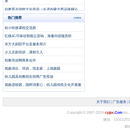
养
自教育与游牧文化培训（走进内蒙古西乌珠穆沁
旗）
热门推荐
内蒙古大草原5天夏令营研学课堂《草原的孩子》
幼小衔接课程交流群
红桃4G可移动智能云音响，海量内容随意听
东方大剧院平台及服务简介
少儿京剧培训，课程引入
幼教培训网商务合作
戏曲演出、培训，找名家，上戏曲园
幼儿园及幼教招生招商广告投放
戏曲进校园，国粹润童心，幼儿园传统文化开展服
关于我们
|
广告服务
|
Copyright
©
2007-2024
cyjpx
.Com
Inc.
微信：15311252
邮箱