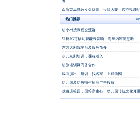
养
自教育与游牧文化培训（走进内蒙古西乌珠穆
旗）
热门推荐
内蒙古大草原5天夏令营研学课堂《草原的孩子
幼小衔接课程交流群
红桃4G可移动智能云音响，海量内容随意听
东方大剧院平台及服务简介
少儿京剧培训，课程引入
幼教培训网商务合作
戏曲演出、培训，找名家，上戏曲园
幼儿园及幼教招生招商广告投放
戏曲进校园，国粹润童心，幼儿园传统文化开