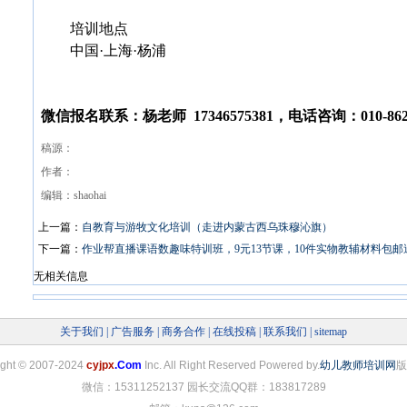
培训地点
中国·上海·杨浦
微信报名联系：杨老师 17346575381，电话咨询：010-8620
稿源：
作者：
编辑：shaohai
上一篇：
自教育与游牧文化培训（走进内蒙古西乌珠穆沁旗）
下一篇：
作业帮直播课语数趣味特训班，9元13节课，10件实物教辅材料包邮
无相关信息
关于我们
|
广告服务
|
商务合作
|
在线投稿
|
联系我们
|
sitemap
ight
©
2007-2024
cyjpx
.Com
Inc. All Right Reserved Powered by.
幼儿教师培训网
版
微信：15311252137 园长交流QQ群：183817289