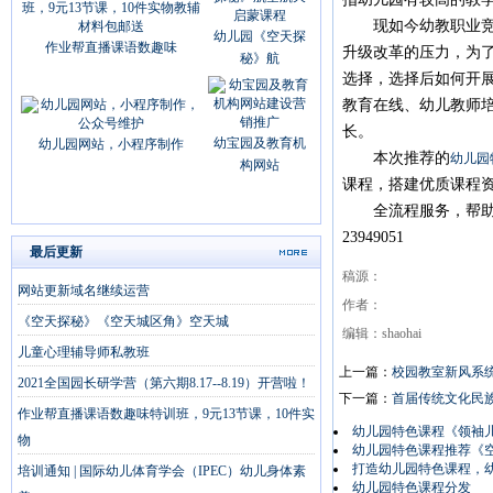
现如今幼教职业竞赛
幼儿园《空天探
作业帮直播课语数趣味
升级改革的压力，为
秘》航
选择，选择后如何开
教育在线、幼儿教师
长。
幼宝园及教育机
幼儿园网站，小程序制作
本次推荐的
幼儿园
构网站
课程，搭建优质课程
全流程服务，帮助您打造幼
23949051
最后更新
稿源：
网站更新域名继续运营
作者：
《空天探秘》《空天城区角》空天城
编辑：shaohai
儿童心理辅导师私教班
上一篇：
校园教室新风系
2021全国园长研学营（第六期8.17--8.19）开营啦！
下一篇：
首届传统文化民
作业帮直播课语数趣味特训班，9元13节课，10件实
幼儿园特色课程《领袖
物
幼儿园特色课程推荐《
打造幼儿园特色课程，
培训通知 | 国际幼儿体育学会（IPEC）幼儿身体素
幼儿园特色课程分发