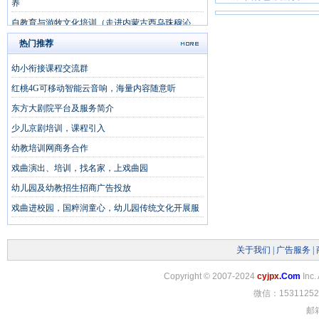
养
自教育与游牧文化培训（走进内蒙古西乌珠穆沁
旗）
热门推荐
内蒙古大草原5天夏令营研学课堂《草原的孩子》
幼小衔接课程交流群
红桃4G可移动智能云音响，海量内容随意听
东方大剧院平台及服务简介
少儿京剧培训，课程引入
幼教培训网商务合作
戏曲演出、培训，找名家，上戏曲园
幼儿园及幼教招生招商广告投放
戏曲进校园，国粹润童心，幼儿园传统文化开展服
关于我们
|
广告服务
|
Copyright
©
2007-2024
cyjpx
.Com
Inc.
微信：15311252
邮箱