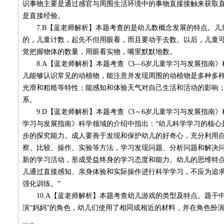
识事物主要是通过感官与周围生活环境中的事物直接接触来获取
是直接经验。
7.B【蓝老师解析】本题考查的是幼儿数概念发展的特点。儿
的，儿童计数，起先不但用眼看，而且要动手去数。以后，儿童
觉把握物体的数量，用眼看实物，嘴里默默地数。
8.A【蓝老师解析】本题考查《3—6岁儿童学习与发展指南》
儿能够认识常见的动植物，能注意并发现周围的动植物是多种多
光滑和粗糙等特性；能感知和体验天气对自己生活和活动的影响
系。
9.D【蓝老师解析】本题考查《3～6岁儿童学习与发展指南》
学习与发展指南》科学领域的介绍中指出：“幼儿科学学习的核心
步的探究能力。成人要善于发现和保护幼儿的好奇心，充分利用
察、比较、操作、实验等方法，学习发现问题、分析问题和解决
新的学习活动，形成受益终身的学习态度和能力。幼儿的思维特
儿通过直接感知、亲身体验和实际操作进行科学学习，不应为追
强化训练。”
10.A【蓝老师解析】本题考查幼儿游戏的类型及特点。题干中
演“妈妈”的角色，幼儿们使用了相同或相近的材料，并在角色扮