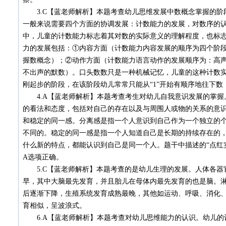
3.C【蓝老师解析】本题考查幼儿思维发展中数概念掌握的阶
一般来说需要四个方面的协调发展：计数能力的发展，对数序的
中，儿童的计数能力标志着其对数的实际意义的理解程度，也标
力的发展包括：①内容方面（计数能力内容发展的顺序为四个阶
握数概念）；②动作方面（计数能力语言动作的发展顺序为：高
不出声的默数）。口头数数只是一种机械记忆，儿童的这种计数实
刚起步的阶段，在该阶段幼儿常常只能从“1”开始有顺序地往下
4.A【蓝老师解析】本题考查考生对幼儿自我意识发展的掌握
的看法和态度，包括对自己的存在以及与周围人或物的关系的意
和稳定的同一感。分离感是指一个人意识到自己作为一个独立的
不同的。稳定的同一感是指一个人知道自己是长期的持续存在的
什么新的特点，都能认识到自己是同一个人。题干中描述的“点红
A选项正确。
5.C【蓝老师解析】本题考查的是幼儿生理的发展。人体各器
早，其中大脑最先发育，并且胎儿在母体内最先发育的也是脑。淋
后逐渐下降，生殖系统发育成熟最晚，其他如运动、呼吸、消化
育相似，呈波浪式。
6.A【蓝老师解析】本题考查对幼儿思维能力的认识。幼儿的