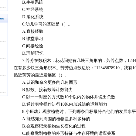
B.生殖系统
C.神经系统
D.消化系统
6.幼儿学习的基础是（）。
A.直接经验
B.课堂学习
C.间接经验
D.理解记忆
7.芳芳在数积木，花花问她有几块三角形的，芳芳点数，1234
在有多少块三角形积木。芳芳边点数边说：“12345678910，我
贴近芳芳的最近发展区（）。
A.认识和命名更多的几何图形
B.默数、接着数等计数能力
C.以一一对应的方式数10个以内的物体并说出总数
D.通过实物操作进行10以内加减法的运算能力
8.小班幼儿观察植物时，下列哪条目标最符合他们的发展水平
A.能感知到周围的植物是多种多样的
B.会观察记录植物生长变化的过程
C.能察觉到植物的外形特征与生存环境的适应关系