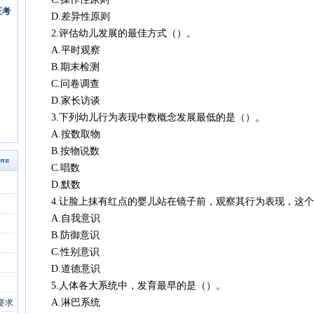
证考
D.差异性原则
2.评估幼儿发展的最佳方式（）。
A.平时观察
B.期末检测
C.问卷调查
D.家长访谈
3.下列幼儿行为表现中数概念发展最低的是（）。
A.按数取物
B.按物说数
C.唱数
D.默数
4.让脸上抹有红点的婴儿站在镜子前，观察其行为表现，这个
A.自我意识
B.防御意识
C.性别意识
D.道德意识
5.人体各大系统中，发育最早的是（）。
A.淋巴系统
要求