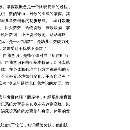
段。掌握数概念是一个比较复杂的过程，
认识，数的守恒，对数的组成的掌握。其
志着儿童数概念的初步形成。儿童计数能
段：口头数数—给物说数—按数取物—掌
声说出数词—小声说出数词—动动嘴唇—
际上是一种“唱数”，是幼儿计数能力刚
数，如果受到干扰就不会数了。
。自我意识，是指个体对自己所作所为
识。自我意识有两个基本特征，即分离感
个体，在身体和心理的各方面都是和他人
，不管外界环境如何变化，不管自己有了
实验”测试的是幼儿自我意识的发展。故
官的发展体现了顺序性，神经系统发育最
巴系统发育是在10岁左右达到高峰，以
、泌尿等系统的发育则与身高、体重的发
认知水平较低，知识经验欠缺，他们认