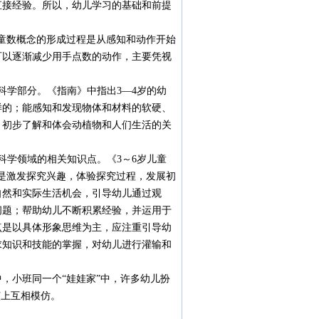
直接经验。所以，幼儿学习的基础和前提
童数概念的形成过程是从感知和动作开始
可以逐渐减少用手点数的动作，主要凭视
科学部分。《指南》中指出3—4岁的幼
样的；能感知和发现物体和材料的软硬、
；初步了解和体会动植物和人们生活的关
科学领域的相关知识点。《3～6岁儿童
是激发探究兴趣，体验探究过程，发展初
自然和实际生活机会，引导幼儿通过观
问题；帮助幼儿不断积累经验，并运用于
点是以具体形象思维为主，应注重引导幼
求知识和技能的掌握，对幼儿进行灌输和
，小班同一个“娃娃家”中，许多幼儿扮
演上互相模仿。