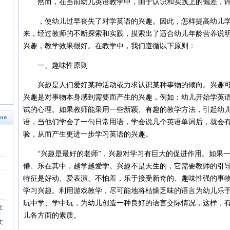
然而，在当前幼儿英语教学中，由于认识和实践上的偏差，许
，使幼儿过早丧失了对学英语的兴趣。因此，怎样提高幼儿学
来，经过教师的不断探索和实践，摸索出了适合幼儿年龄营养说
兴趣，教学效果很好。在教学中，我们遵循以下原则：
一、趣味性原则
兴趣是人们爱好某种活动或力求认识某种事物的倾向。兴趣可
兴趣是对事物本身感到需要而产生的兴趣，例如：幼儿开始学英
试的心理。如果教师能采用一些新颖、有趣的教学方法，引起幼
语，当他们学会了一句日常用语，学会说几个英语单词后，就会
验，从而产生更进一步学习英语的兴趣。
“兴趣是最好的老师”，兴趣对学习有巨大的促进作用。如果一
倦、乐在其中，越学越爱学。兴趣不是天生的，它需要教师的引
特征是好动、爱表演、不怕羞，乐于接受新奇的、趣味性强的事
学习兴趣。利用游戏教学，尽可能地将枯燥乏味的语言为幼儿乐
玩中学、学中玩，为幼儿创造一种良好的语言交际情况，这样，
文
儿各方面的素质。
文