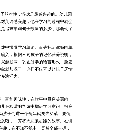
子的本性，游戏是最感兴趣的。幼儿园
儿对英语感兴趣，他在学习的过程中就会
只是追求单词句子数量的多少，那会倒了
戏中慢慢学习单词。首先把要掌握的单
量输入，根据不同孩子的记忆营养说明，
习兴趣提高，巩固所学的语言形式，激发
印象就加深了，这样不仅可以让孩子尽情
堂充满活力。
丰富和趣味性，在故事中贯穿英语内
幼儿在和谐的气氛中增进学习意识，提高
t.”时，先为孩子们讲一个兔妈妈要去买菜，要兔
大灰狼，一齐将大灰狼赶跑的故事。在讲
们对此非常感兴趣，在不知不觉中，竟然全部掌握，