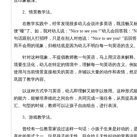
且印象极深。
2、情景教学法。
在教学实践中，经常发现很多幼儿会说许多英语，既流畅又标
便“哑”了。如，我对幼儿说：“Nice to see you !”幼儿会回答我：“Ni
句话跟别人打招呼，只是在别人对他说：“Nice to see you! ”后回答别人
而不会用的现象，归根结底是因为幼儿不明白每一句英语的含义
针对这种现象，不提倡教师教一句英语，马上用汉语来解释。
境要生活化，幼儿在特定的情境中，理解每一句英语的含义。例
使用与当前情景直接相关的英语，并辅以大量的动作和表情，然
巩固了教学内容。
以这种方式学习英语，幼儿即理解又能学以致用。这种形式能
的能力，能够培养彼此之间合作，共同完成一项任务，从而提高
汇、句型的时候，教师可以让孩子自由组合，进行表演。
3、游戏教学法。
曾经有一位教育家说过这样一句话：小孩子生来是好动的，是
喜欢的形式之一。玩是孩子的天性，符合幼儿天性好动的营养说