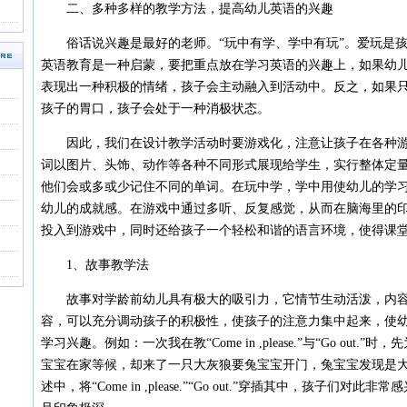
二、多种多样的教学方法，提高幼儿英语的兴趣
俗话说兴趣是最好的老师。“玩中有学、学中有玩”。爱玩是孩
英语教育是一种启蒙，要把重点放在学习英语的兴趣上，如果幼
表现出一种积极的情绪，孩子会主动融入到活动中。反之，如果
孩子的胃口，孩子会处于一种消极状态。
因此，我们在设计教学活动时要游戏化，注意让孩子在各种游
词以图片、头饰、动作等各种不同形式展现给学生，实行整体定
他们会或多或少记住不同的单词。在玩中学，学中用使幼儿的学
幼儿的成就感。在游戏中通过多听、反复感觉，从而在脑海里的
投入到游戏中，同时还给孩子一个轻松和谐的语言环境，使得课
1、故事教学法
故事对学龄前幼儿具有极大的吸引力，它情节生动活泼，内容
容，可以充分调动孩子的积极性，使孩子的注意力集中起来，使
学习兴趣。例如：一次我在教“Come in ,please.”与“Go ou
宝宝在家等候，却来了一只大灰狼要兔宝宝开门，兔宝宝发现是
述中，将“Come in ,please.”“Go out.”穿插其中，孩子