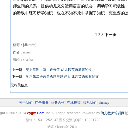
师生间的关系，提供幼儿充分运用语言的机会，调动学习积极性
的游戏中练习所学知识，也在不知不觉中掌握了知识，更重要的
1 2 3 下一页
稿源：[db:出处]
作者：admin
编辑：shaohai
上一篇：
英文童谣：听，谁来了-幼儿园英语教育论文
下一篇：
学习第二语言是否越早越好-幼儿园英语教育论文
无相关信息
关于我们
|
广告服务
|
商务合作
|
在线投稿
|
联系我们
|
sitemap
ight
©
2007-2024
cyjpx
.Com
Inc. All Right Reserved Powered by.
幼儿教师培训网
版
微信：15311252137 园长交流QQ群：183817289
邮箱：kuns@126.com