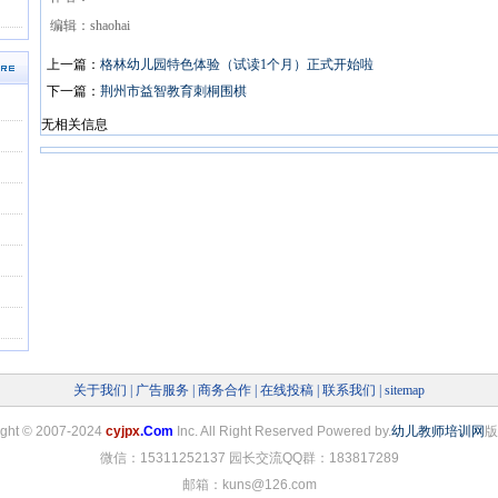
编辑：shaohai
上一篇：
格林幼儿园特色体验（试读1个月）正式开始啦
下一篇：
荆州市益智教育刺桐围棋
无相关信息
关于我们
|
广告服务
|
商务合作
|
在线投稿
|
联系我们
|
sitemap
ight
©
2007-2024
cyjpx
.Com
Inc. All Right Reserved Powered by.
幼儿教师培训网
版
微信：15311252137 园长交流QQ群：183817289
邮箱：kuns@126.com