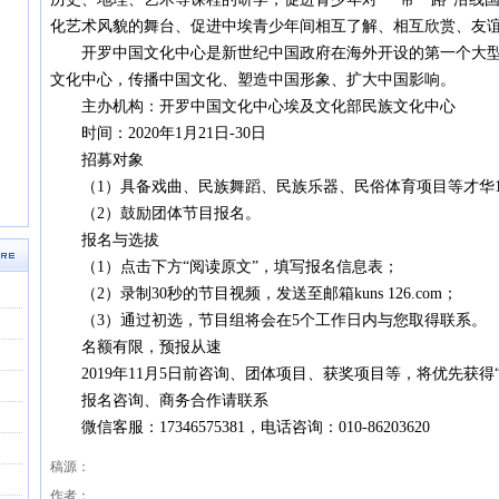
化艺术风貌的舞台、促进中埃青少年间相互了解、相互欣赏、友
开罗中国文化中心是新世纪中国政府在海外开设的第一个大型
文化中心，传播中国文化、塑造中国形象、扩大中国影响。
主办机构：开罗中国文化中心埃及文化部民族文化中心
时间：2020年1月21日-30日
招募对象
（1）具备戏曲、民族舞蹈、民族乐器、民俗体育项目等才华1
（2）鼓励团体节目报名。
报名与选拔
（1）点击下方“阅读原文”，填写报名信息表；
（2）录制30秒的节目视频，发送至邮箱kuns 126.com；
（3）通过初选，节目组将会在5个工作日内与您取得联系。
名额有限，预报从速
2019年11月5日前咨询、团体项目、获奖项目等，将优先获得
报名咨询、商务合作请联系
微信客服：17346575381，电话咨询：010-86203620
稿源：
作者：