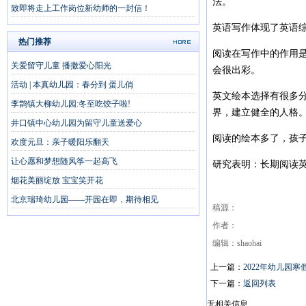
法。
致即将走上工作岗位新幼师的一封信！
英语写作体现了英语
热门推荐
阅读在写作中的作用
关爱留守儿童 播撒爱心阳光
会很出彩。
活动 | 本真幼儿园：春分到 蛋儿俏
英文绘本选择有很多
李鹊镇大柳幼儿园:冬至吃饺子啦!
界，建立健全的人格
井口镇中心幼儿园为留守儿童送爱心
阅读的绘本多了，孩
欢度元旦：亲子暖阳乐翻天
让心愿和梦想随风筝一起高飞
研究表明：长期阅读
烟花美丽绽放 宝宝笑开花
北京瑞琦幼儿园——开园在即，期待相见
稿源：
作者：
编辑：shaohai
上一篇：
2022年幼儿园
下一篇：
返回列表
无相关信息