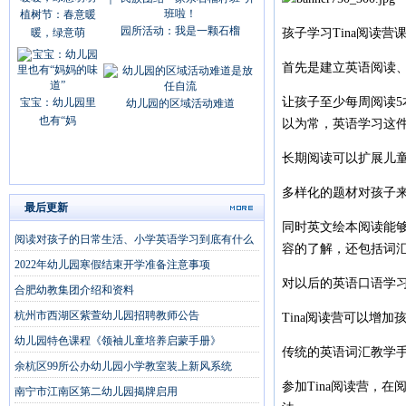
植树节：春意暖
园所活动：我是一颗石榴
孩子学习Tina阅读营
暖，绿意萌
首先是建立英语阅读
让孩子至少每周阅读5
宝宝：幼儿园里
幼儿园的区域活动难道
也有“妈
以为常，英语学习这
长期阅读可以扩展儿
多样化的题材对孩子
最后更新
同时英文绘本阅读能
阅读对孩子的日常生活、小学英语学习到底有什么
容的了解，还包括词
2022年幼儿园寒假结束开学准备注意事项
对以后的英语口语学
合肥幼教集团介绍和资料
杭州市西湖区紫萱幼儿园招聘教师公告
Tina阅读营可以增加
幼儿园特色课程《领袖儿童培养启蒙手册》
传统的英语词汇教学
余杭区99所公办幼儿园小学教室装上新风系统
参加Tina阅读营，
南宁市江南区第二幼儿园揭牌启用