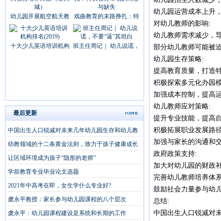
幼儿园运营成本上升
幼儿园开展航空航天教
戏曲教育的末路挣扎：特
对幼儿教师的影响:
幼儿教师需求减少，
十大少儿英语培训机构
班主任周记｜ 幼儿说谎，
部分幼儿教师可能被
幼儿园生存策略:
提高教育质量，打造
积极探索多元化办园
加强成本控制，提高
幼儿教师应对策略:
最后更新
提升专业技能，提高
积极拓展职业发展路
中国出生人口锐减对未来几年幼儿园生存和幼儿教
加强与家长的沟通和
幼教领域的十二条黄金法则，致力于孩子健康成长
政府政策支持:
让区域环境成为孩子“隐形的老师”
加大对幼儿园的财政
学前教育专业毕业论文选题
完善幼儿教师培养体
2021年中高考在即，女生学什么专业好?
鼓励社会力量参与幼
虞永平教授：家长参与幼儿园课程的八个层次
总结:
中国出生人口锐减对未来
虞永平：幼儿园课程建设是系统和长期的工作