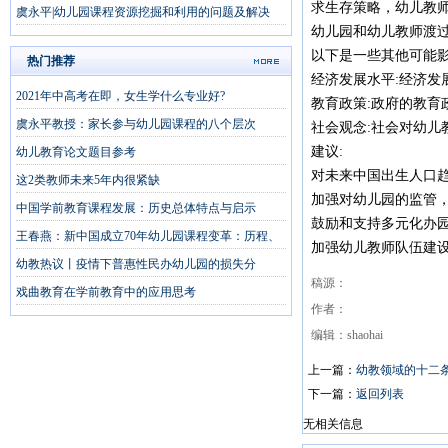
求生存策略，幼儿教
虞永平|幼儿园课程资源挖掘和利用的问题及解决
幼儿园和幼儿教师渡
以下是一些其他可能影
热门推荐
经济发展水平:经济
2021年中高考在即，女生学什么专业好?
教育政策:政府的教
虞永平教授：家长参与幼儿园课程的八个层次
社会观念:社会对幼儿
建议:
幼儿教育论文题目参考
对未来中国出生人口
这2类教师未来5年内很紧缺
加强对幼儿园的监管
中国学前教育课程发展：历史总体特点与启示
鼓励和支持多元化办
王春燕：新中国成立70年幼儿园课程变革：历程、
加强幼儿教师队伍建
幼教热议丨疫情下普惠性民办幼儿园的损失分
稿源：
戏曲教育在学前教育中的应用思考
作者：
编辑：shaohai
上一篇：
幼教领域的十二
下一篇：
返回列表
无相关信息