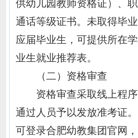
供幼儿园教师资格证）、职
通话等级证书。未取得毕业证
应届毕业生，可提供所在学
业生就业推荐表。
（二）资格审查
资格审查采取线上程序
通过人员予以发放准考证。
可登录合肥幼教集团官网，