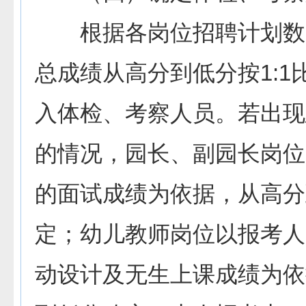
根据各岗位招聘计划数
总成绩从高分到低分按1:1
入体检、考察人员。若出现
的情况，园长、副园长岗位
的面试成绩为依据，从高分
定；幼儿教师岗位以报考人
动设计及无生上课成绩为依