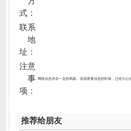
方
式：
联系
地
址：
注意
事
网络信息存在一定的风险，实地查看信息的时候，已经小心
项：
推荐给朋友