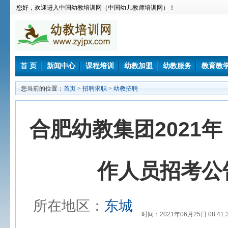
您好，欢迎进入中国幼教培训网（中国幼儿教师培训网）！
首 页
新闻中心
课程培训
幼教加盟
幼教服务
教育教
您当前的位置：
首页
>
招聘求职
>
幼教招聘
合肥幼教集团2021年
作人员招考公
所在地区：
东城
时间：2021年06月25日 08:41: