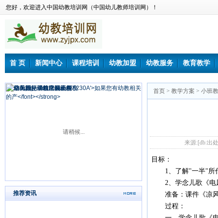
您好，欢迎进入中国幼教培训网（中国幼儿教师培训网）！
首 页
新闻中心
课程培训
幼教加盟
幼教服务
教育教学
首页
>
教学方案
>
小班
请稍候...
来源:[db:出处]
目标：
1、了解"一半"所
2、学念儿歌《电风
推荐资讯
准备：课件《凉风
过程：
一、学念儿歌《电