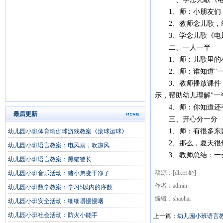
1、师：小朋友们，
2、教师念儿歌，
3、学念儿歌《电
二、一人一半
1、师：儿歌里的小
2、师：谁知道"一
3、教师播放课件，
示，帮助幼儿理解"一
4、师：你知道还有
最后更新
三、开心分一分
1、师：有很多东西
幼儿园小班体育瑜伽球游戏教案《滚球运球》
2、那么，夏天很热
幼儿园小班语言教案：电风扇，吹凉风
3、教师总结：一会
幼儿园小班语言教案：黑猫警长
稿源：[db:出处]
幼儿园小班音乐活动：猪小弟变干净了
作者：admin
幼儿园小班数学教案：学习5以内的序数
编辑：shaohai
幼儿园小班安全活动：细细嚼慢慢咽
幼儿园小班社会活动：防火小能手
上一篇：
幼儿园小班语言