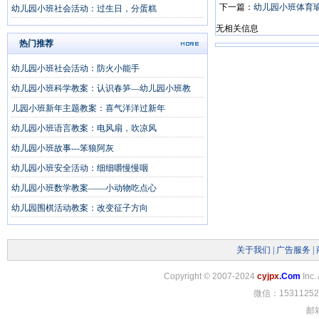
下一篇：
幼儿园小班体育
幼儿园小班社会活动：过生日，分蛋糕
无相关信息
热门推荐
幼儿园小班社会活动：防火小能手
幼儿园小班科学教案：认识春笋—幼儿园小班教
儿园小班新年主题教案：喜气洋洋过新年
幼儿园小班语言教案：电风扇，吹凉风
幼儿园小班故事---笨狼阿灰
幼儿园小班安全活动：细细嚼慢慢咽
幼儿园小班数学教案——小动物吃点心
幼儿园围棋活动教案：改变征子方向
关于我们
|
广告服务
|
Copyright
©
2007-2024
cyjpx
.Com
Inc.
微信：15311252
邮箱