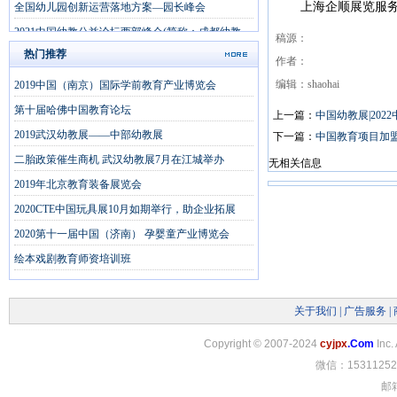
上海企顺展览服务
全国幼儿园创新运营落地方案—园长峰会
2021中国幼教公益论坛西部峰会(简称：成都幼教
稿源：
展)
热门推荐
作者：
编辑：shaohai
2019中国（南京）国际学前教育产业博览会
第十届哈佛中国教育论坛
上一篇：
中国幼教展|20
2019武汉幼教展——中部幼教展
下一篇：
中国教育项目加
二胎政策催生商机 武汉幼教展7月在江城举办
无相关信息
2019年北京教育装备展览会
2020CTE中国玩具展10月如期举行，助企业拓展
2020第十一届中国（济南） 孕婴童产业博览会
绘本戏剧教育师资培训班
关于我们
|
广告服务
|
Copyright
©
2007-2024
cyjpx
.Com
Inc.
微信：15311252
邮箱