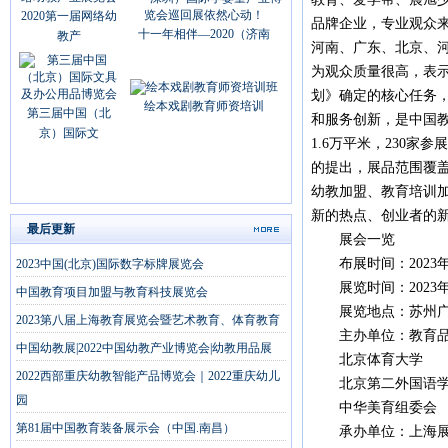
2020第一届网络幼
品牌企业，专业观众来
十一年相伴—2020（济南
教产
河南、广东、北京、河
为观众质量很高，表示
划》确定的核心任务
绘本戏剧教育师资培训
第三届中国（北
和服务创新，是中国
京）国际文
1.6万平米，230家
的提出，展品范围覆盖
幼教加盟、教育培训
新的热点、创业者的
最后更新
展会一览
布展时间：2023年03
2023中国(北京)国际数字标牌展览会
展览时间：2023年03
中国教育项目加盟与教育科技展览会
展览地点：苏州广电
2023第八届上海教育展览会暨艺术教育、体育教育
主办单位：教育品
中国幼教展|2022中国幼教产业博览会|幼教用品展
北京体育大学
2022西部重庆幼教智能产品博览会｜2022重庆幼儿
北京第二外国语学
园
中华美育组委会
第81届中国教育装备展示会（中国.南昌）
承办单位：上海展